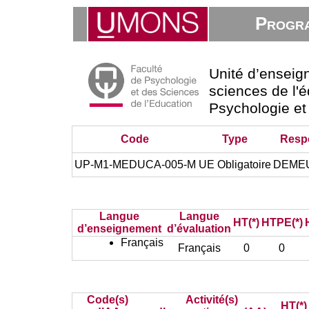
Progra
Unité d’ensei
sciences de l'é
Psychologie et
Code
Type
Resp
UP-M1-MEDUCA-005-M
UE Obligatoire
DEMEU
Langue
Langue
HT(*)
HTPE(*)
d’enseignement
d’évaluation
Français
Français
0
0
Code(s)
Activité(s)
HT(*)