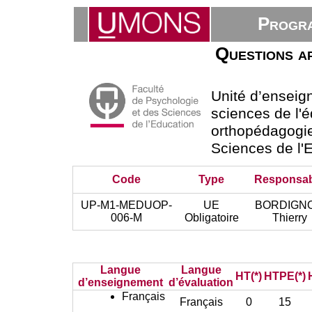
Progra
Questions a
Unité d’ensei
sciences de l'é
orthopédagogie
Sciences de l'
Code
Type
Responsa
UP-M1-MEDUOP-
UE
BORDIGN
006-M
Obligatoire
Thierry
Langue
Langue
HT(*)
HTPE(*)
d’enseignement
d’évaluation
Français
Français
0
15