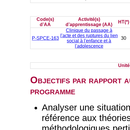
Code(s)
Activité(s)
HT(*)
d’AA
d’apprentissage (AA)
Clinique du passage à
l'acte et des ruptures du lien
P-SPCE-163
30
social à l'enfance et à
l'adolescence
Unit
Objectifs par rapport a
programme
Analyser une situation 
référence aux théorie
méthodologiques perti