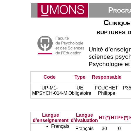
Progra
Clinique
ruptures d
Unité d’ensei
sciences psych
Psychologie et
Code
Type
Responsable
UP-M1-
UE
FOUCHET
P35
MPSYCH-014-M
Obligatoire
Philippe
Langue
Langue
HT(*)
HTPE(*)
d’enseignement
d’évaluation
Français
Français
30
0