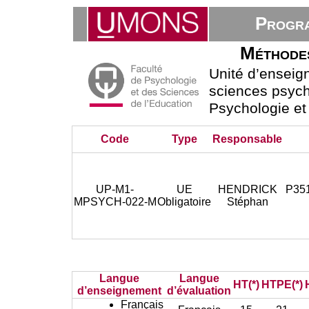
Progra
Méthodes
Unité d’ensei
sciences psych
Psychologie et
Code
Type
Responsable
UP-M1-
UE
HENDRICK
P351
MPSYCH-022-M
Obligatoire
Stéphan
Langue
Langue
HT(*)
HTPE(*)
d’enseignement
d’évaluation
Français