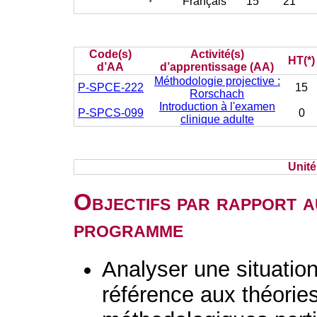
Français
15
21
Code(s)
Activité(s)
HT(*)
d’AA
d’apprentissage (AA)
Méthodologie projective :
P-SPCE-222
15
Rorschach
Introduction à l'examen
P-SPCS-099
0
clinique adulte
Unit
Objectifs par rapport a
programme
Analyser une situation 
référence aux théorie