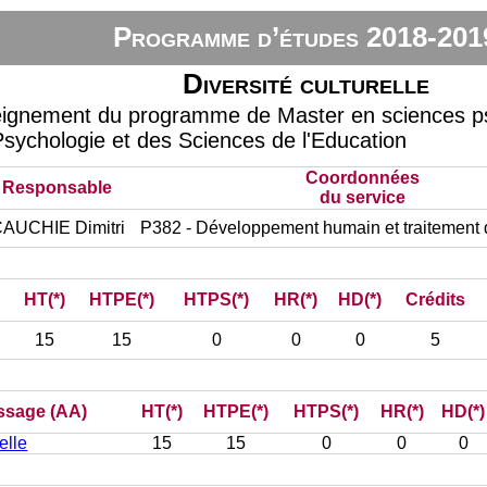
Programme d’études 2018-201
Diversité culturelle
eignement du programme de Master en sciences ps
Psychologie et des Sciences de l'Education
Coordonnées
Responsable
du service
AUCHIE Dimitri
P382 - Développement humain et traitement
HT(*)
HTPE(*)
HTPS(*)
HR(*)
HD(*)
Crédits
15
15
0
0
0
5
issage (AA)
HT(*)
HTPE(*)
HTPS(*)
HR(*)
HD(*)
elle
15
15
0
0
0