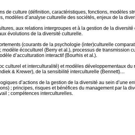
 de culture (définition, caractéristiques, fonctions, modèles str
, modèles d’analyse culturelle des sociétés, enjeux de la divers
tures, aux relations intergroupes et à la gestion de la diversité
aux évolutions de la diversité culturelle.
rtements (courants de la psychologie (inter)culturelle comparativ
 ; modèle écoculturel (Berry et al.), processus de transmission cu
odèle d’acculturation interactif (Bourhis et al.).
 culturel et interculturalité) et modèles développementaux du re
endiek & Krewer), de la sensibilité interculturelle (Bennett)…
 : logiques d’actions de la gestion de la diversité au sein d’une e
tions) ; principes, risques et bénéfices du management par la div
avail ; compétences interculturelles.