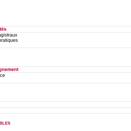
tés
gistraux
pratiques
ignement
ace
bles