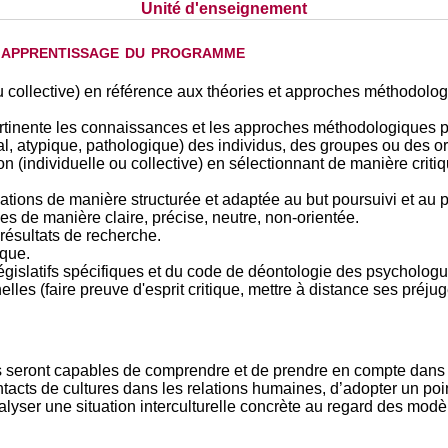
Unité d'enseignement
d'apprentissage du programme
ou collective) en référence aux théories et approches méthodolog
pertinente les connaissances et les approches méthodologiques 
l, atypique, pathologique) des individus, des groupes ou des o
on (individuelle ou collective) en sélectionnant de manière crit
ions de manière structurée et adaptée au but poursuivi et au p
es de manière claire, précise, neutre, non-orientée.
s résultats de recherche.
ique.
législatifs spécifiques et du code de déontologie des psycholog
lles (faire preuve d'esprit critique, mettre à distance ses préjugé
ts seront capables de comprendre et de prendre en compte dans 
ntacts de cultures dans les relations humaines, d’adopter un poin
analyser une situation interculturelle concrète au regard des mod