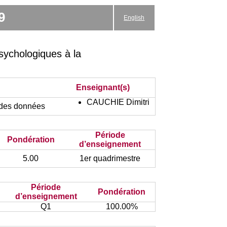
9
English
ychologiques à la
Enseignant(s)
CAUCHIE Dimitri
 des données
Période
Pondération
d’enseignement
5.00
1er quadrimestre
Période
Pondération
d’enseignement
Q1
100.00%