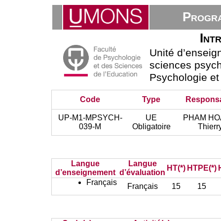
Progra
Int
Unité d’ensei
sciences psych
Psychologie et
Code
Type
Respons
UP-M1-MPSYCH-
UE
PHAM H
039-M
Obligatoire
Thierr
Langue
Langue
HT(*)
HTPE(*)
d’enseignement
d’évaluation
Français
Français
15
15