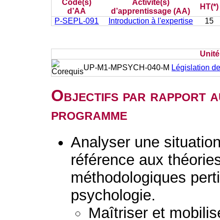
Code(s)
Activité(s)
HT(*)
d’AA
d’apprentissage (AA)
P-SEPL-091
Introduction à l'expertise
15
Unit
UP-M1-MPSYCH-040-M
Législation de
Objectifs par rapport a
programme
Analyser une situation 
référence aux théorie
méthodologiques perti
psychologie.
Maîtriser et mobilis