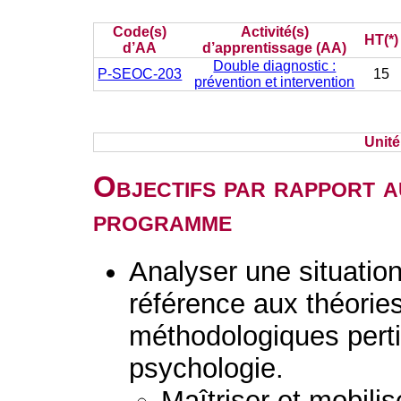
Code(s)
Activité(s)
HT(*)
d’AA
d’apprentissage (AA)
Double diagnostic :
P-SEOC-203
15
prévention et intervention
Unit
Objectifs par rapport a
programme
Analyser une situation 
référence aux théorie
méthodologiques perti
psychologie.
Maîtriser et mobilis