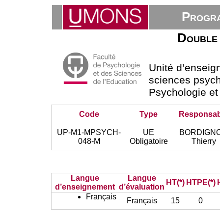
Progra
Double 
Unité d’ensei
sciences psych
Psychologie et
Code
Type
Responsab
UP-M1-MPSYCH-
UE
BORDIGN
048-M
Obligatoire
Thierry
Langue
Langue
HT(*)
HTPE(*)
d’enseignement
d’évaluation
Français
Français
15
0