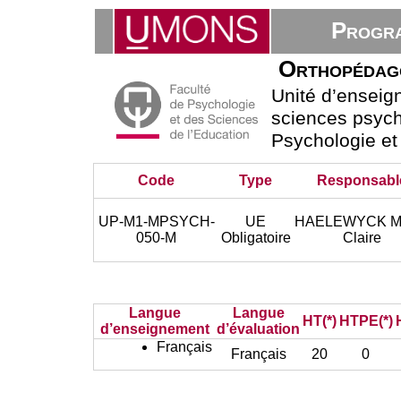
Progra
Orthopédagog
Unité d’ensei
sciences psych
Psychologie et
Code
Type
Responsabl
UP-M1-MPSYCH-
UE
HAELEWYCK Ma
050-M
Obligatoire
Claire
Langue
Langue
HT(*)
HTPE(*)
d’enseignement
d’évaluation
Français
Français
20
0