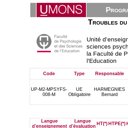
Progra
Troubles du 
Unité d’ensei
sciences psycho
la Faculté de 
l'Education
Code
Type
Responsable
UP-M2-MPSYFS-
UE
HARMEGNIES
008-M
Obligatoire
Bernard
Langue
Langue
HT(*)
HTPE(*)
d’enseignement
d’évaluation