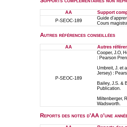
Supports complémentaires non repr
AA
Support comp
Guide d'appren
P-SEOC-189
Cours magistra
Autres références conseillées
AA
Autres référe
Cooper, J.O, H
: Pearson Prent
Umbreit, J. et
Jersey) : Pears
P-SEOC-189
Bailey, J.S. &
Publication.
Miltenberger, 
Wadsworth.
Reports des notes d'AA d'une année