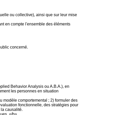
elle ou collective), ainsi que sur leur mise
enant en compte l'ensemble des éléments
ublic concerné.
plied Behavior Analysis ou A.B.A.), en
mment les personnes en situation
s du modèle comportemental ; 2) formuler des
valuation fonctionnelle, des stratégies pour
 la causalité.
iques. </b>