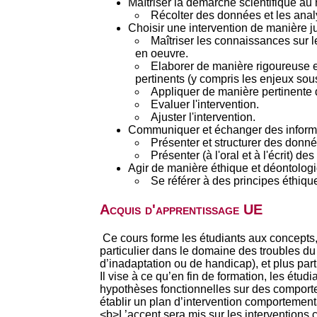
Maîtriser la démarche scientifique au
Récolter des données et les analy
Choisir une intervention de manière jus
Maîtriser les connaissances sur le
en oeuvre.
Elaborer de manière rigoureuse e
pertinents (y compris les enjeux sous
Appliquer de manière pertinente di
Evaluer l'intervention.
Ajuster l'intervention.
Communiquer et échanger des informat
Présenter et structurer des donné
Présenter (à l'oral et à l'écrit) de
Agir de manière éthique et déontolog
Se référer à des principes éthiqu
Acquis d'apprentissage UE
Ce cours forme les étudiants aux concepts,
particulier dans le domaine des troubles d
d’inadaptation ou de handicap), et plus pa
Il vise à ce qu’en fin de formation, les étu
hypothèses fonctionnelles sur des comportem
établir un plan d’intervention comportementa
<b>L’accent sera mis sur les interventions