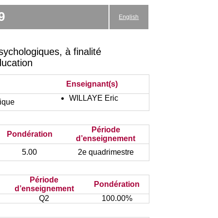
9
English
e
chologiques, à finalité
ducation
Enseignant(s)
WILLAYE Eric
nique
Période
Pondération
d’enseignement
5.00
2e quadrimestre
Période
Pondération
d’enseignement
Q2
100.00%