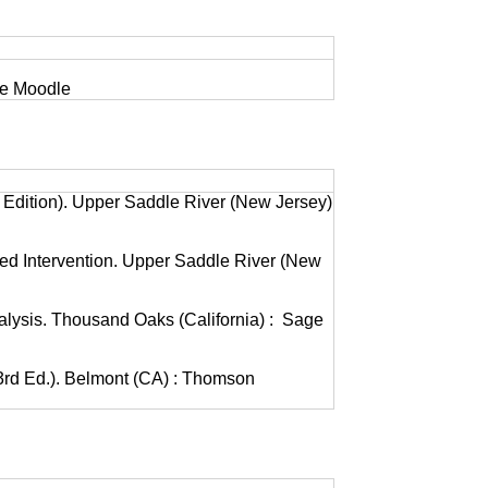
me Moodle
d Edition). Upper Saddle River (New Jersey)
sed Intervention. Upper Saddle River (New
alysis. Thousand Oaks (California) : Sage
(3rd Ed.). Belmont (CA) : Thomson