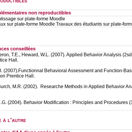
oductibles
lémentaires non reproductibles
tissage sur plate-forme Moodle
ux sur plate-forme Moodle Travaux des étudiants sur plate-for
nces conseillées
eron, T.E., Heward, W.L. (2007). Applied Behavior Analysis (2s
ice Hall.
 al. (2007).Functionnal Behavioral Assessment and Function-Ba
on Prentice Hall.
 Burch, M.R. (2002). Researche Methods in Applied Behavior An
R.G. (2004). Behavior Modification : Principles and Procedures 
 à l'autre