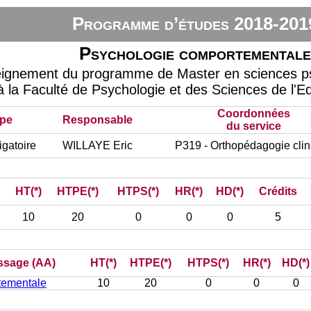
Programme d’études 2018-201
Psychologie comportemental
eignement du programme de Master en sciences psy
à la Faculté de Psychologie et des Sciences de l'E
Coordonnées
pe
Responsable
du service
gatoire
WILLAYE Eric
P319 - Orthopédagogie cli
HT(*)
HTPE(*)
HTPS(*)
HR(*)
HD(*)
Crédits
10
20
0
0
0
5
issage (AA)
HT(*)
HTPE(*)
HTPS(*)
HR(*)
HD(*)
tementale
10
20
0
0
0