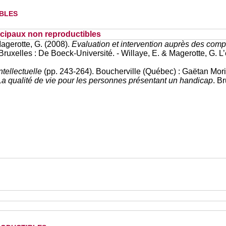
bles
cipaux non reproductibles
Magerotte, G. (2008).
Evaluation et intervention auprès des com
 Bruxelles : De Boeck-Université. - Willaye, E. & Magerotte, G. L’
ntellectuelle
(pp. 243-264).
Boucherville (Québec) : Gaëtan Morin
a qual
ité de vie pour les personnes présentant un handicap
. B