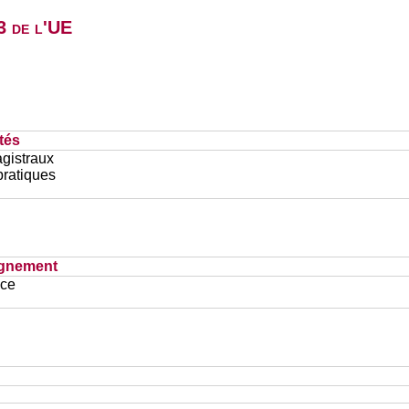
3 de l'UE
tés
gistraux
pratiques
ignement
ace