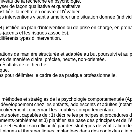
 niveau de la recherche en psychologie.
ser de façon qualitative et quantitative.
tifiée, la mettre en oeuvre et l'évaluer.
s interventions visant à améliorer une situation donnée (individu
t justifiée un plan d'intervention ou de prise en charge, en pr
-jacents et les risques associés).
fférents types d'intervention.
ions de manière structurée et adaptée au but poursuivi et au p
es de manière claire, précise, neutre, non-orientée.
s résultats de recherche.
ique.
es pour délimiter le cadre de sa pratique professionnelle.
 méthodes et stratégies de la psychologie comportementale (Ap
u développement chez les enfants, adolescents et adultes (nota
rticulièrement concernant les troubles comportementaux.
diants soient capables de : 1) décrire les principes et procédure
ents-problèmes et 3) planifier, sur base des principes et de l’é
le et évaluer son efficacité par des stratégies de vérification de
 cliniques et thérapeutiques implantées dans des contextes clin