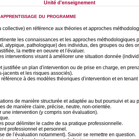
Unité d'enseignement
d'apprentissage du programme
ou collective) en référence aux théories et approches méthodolog
pertinente les connaissances et les approches méthodologiques 
l, atypique, pathologique) des individus, des groupes ou des o
tifiée, la mettre en oeuvre et l'évaluer.
s interventions visant à améliorer une situation donnée (individu
t justifiée un plan d'intervention ou de prise en charge, en pr
-jacents et les risques associés).
n référence à des modèles théoriques d'intervention et en tenan
ions de manière structurée et adaptée au but poursuivi et au p
es de manière claire, précise, neutre, non-orientée.
 une intervention (y compris son évaluation).
ique.
es pour délimiter le cadre de sa pratique professionnelle.
nt professionnel et personnel.
se de l'évaluation notamment). Savoir se remettre en question.