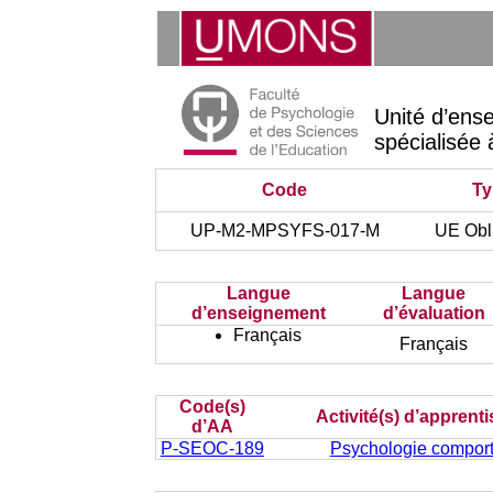
Unité d’ens
spécialisée 
Code
Ty
UP-M2-MPSYFS-017-M
UE Obli
Langue
Langue
d’enseignement
d’évaluation
Français
Français
Code(s)
Activité(s) d’apprent
d’AA
P-SEOC-189
Psychologie compor