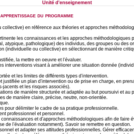
Unité d'enseignement
d'apprentissage du programme
ou collective) en référence aux théories et approches méthodolog
pertinente les connaissances et les approches méthodologiques 
l, atypique, pathologique) des individus, des groupes ou des o
on (individuelle ou collective) en sélectionnant de manière crit
tifiée, la mettre en oeuvre et l'évaluer.
s interventions visant à améliorer une situation donnée (individu
tée et les limites de différents types d'intervention.
t justifiée un plan d'intervention ou de prise en charge, en pr
-jacents et les risques associés).
ions de manière structurée et adaptée au but poursuivi et au p
es de manière claire, précise, neutre, non-orientée.
ique.
es pour délimiter le cadre de sa pratique professionnelle.
nt professionnel et personnel.
 connaissances et d'approches méthodologiques afin de faire évo
se de l'évaluation notamment). Savoir se remettre en question.
onnel et adapter ses attitudes professionnelles. Gérer efficac