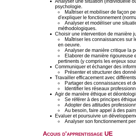
Analyser une situation (individuelle 
psychologie.
Maîtriser et mobiliser de façon 
d'expliquer le fonctionnement (norma
Analyser et modéliser une situati
méthodologiques.
Choisir une intervention de manière jus
Maîtriser les connaissances sur le
en oeuvre.
Analyser de manière critique la por
Elaborer de manière rigoureuse e
pertinents (y compris les enjeux sous
Communiquer et échanger des informat
Présenter et structurer des donné
Travailler efficacement avec différen
Partager des connaissances et d
Identifier les réseaux professionn
Agir de manière éthique et déontolog
Se référer à des principes éthiqu
Adopter des attitudes professionne
Au besoin, faire appel à des pairs
Evaluer et poursuivre un développeme
Analyser son fonctionnement pers
Acquis d'apprentissage UE