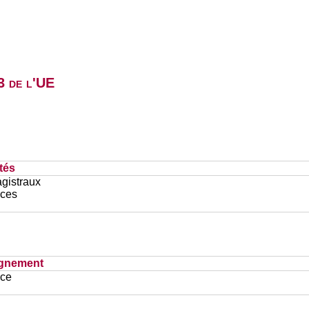
3 de l'UE
tés
gistraux
ces
ignement
ace