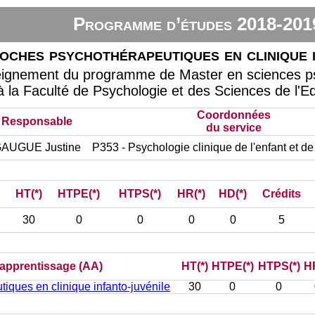
Programme d’études 2018-201
oches psychothérapeutiques en clinique i
eignement du programme de Master en sciences psy
à la Faculté de Psychologie et des Sciences de l'E
Coordonnées
Responsable
du service
AUGUE Justine
P353 - Psychologie clinique de l'enfant et de
HT(*)
HTPE(*)
HTPS(*)
HR(*)
HD(*)
Crédits
30
0
0
0
0
5
d’apprentissage (AA)
HT(*)
HTPE(*)
HTPS(*)
HR
iques en clinique infanto-juvénile
30
0
0