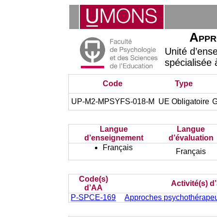
Appr
Unité d’ens
spécialisée 
Code
Type
UP-M2-MPSYFS-018-M
UE Obligatoire
G
Langue
Langue
d’enseignement
d’évaluation
Français
Français
Code(s)
Activité(s) 
d’AA
P-SPCE-169
Approches psychothérapeut