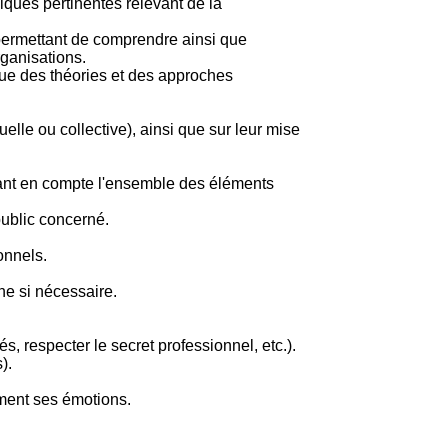
iques pertinentes relevant de la
permettant de comprendre ainsi que
rganisations.
ique des théories et des approches
elle ou collective), ainsi que sur leur mise
enant en compte l'ensemble des éléments
ublic concerné.
onnels.
rne si nécessaire.
s, respecter le secret professionnel, etc.).
).
ement ses émotions.