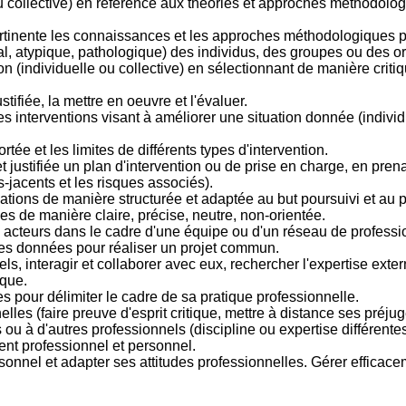
ou collective) en référence aux théories et approches méthodolog
pertinente les connaissances et les approches méthodologiques 
l, atypique, pathologique) des individus, des groupes ou des o
on (individuelle ou collective) en sélectionnant de manière crit
tifiée, la mettre en oeuvre et l'évaluer.
s interventions visant à améliorer une situation donnée (individu
tée et les limites de différents types d'intervention.
t justifiée un plan d'intervention ou de prise en charge, en pr
-jacents et les risques associés).
ions de manière structurée et adaptée au but poursuivi et au p
es de manière claire, précise, neutre, non-orientée.
ts acteurs dans le cadre d'une équipe ou d'un réseau de professi
es données pour réaliser un projet commun.
els, interagir et collaborer avec eux, rechercher l'expertise exte
ique.
es pour délimiter le cadre de sa pratique professionnelle.
lles (faire preuve d'esprit critique, mettre à distance ses préjugé
 ou à d'autres professionnels (discipline ou expertise différentes
nt professionnel et personnel.
onnel et adapter ses attitudes professionnelles. Gérer efficac