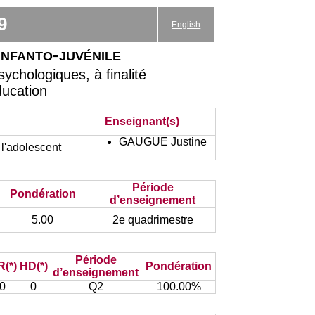
9
English
nfanto-juvénile
chologiques, à finalité
ducation
Enseignant(s)
GAUGUE Justine
 l'adolescent
Période
Pondération
d’enseignement
5.00
2e quadrimestre
Période
(*)
HD(*)
Pondération
d’enseignement
0
0
Q2
100.00%