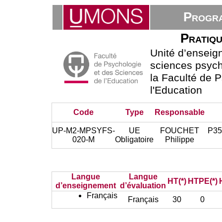
Progra
Pratiqu
Unité d’ensei
sciences psycho
la Faculté de 
l'Education
Code
Type
Responsable
UP-M2-MPSYFS-
UE
FOUCHET
P353
020-M
Obligatoire
Philippe
Langue
Langue
HT(*)
HTPE(*)
d’enseignement
d’évaluation
Français
Français
30
0