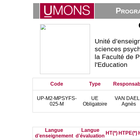
Progra
Unité d’ensei
sciences psycho
la Faculté de 
l'Education
Code
Type
Responsab
UP-M2-MPSYFS-
UE
VAN DAEL
025-M
Obligatoire
Agnès
Langue
Langue
HT(*)
HTPE(*)
d’enseignement
d’évaluation