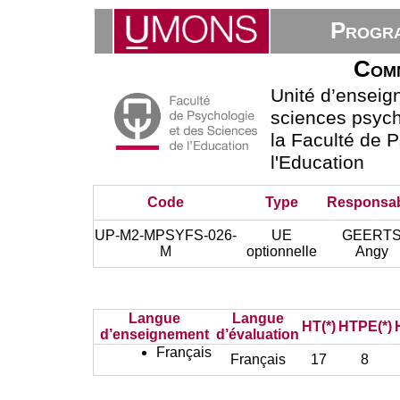
Progra
Comm
Unité d’ensei
sciences psycho
la Faculté de 
l'Education
Code
Type
Responsa
UP-M2-MPSYFS-026-
UE
GEERT
M
optionnelle
Angy
Langue
Langue
HT(*)
HTPE(*)
d’enseignement
d’évaluation
Français
Français
17
8