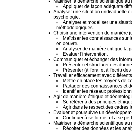
Maîtriser la démarche scientifique au
Appliquer de façon adéquate diff
Analyser une situation (individuelle 
psychologie.
Analyser et modéliser une situati
méthodologiques.
Choisir une intervention de manière jus
Maîtriser les connaissances sur le
en oeuvre.
Analyser de manière critique la por
Evaluer l'intervention.
Communiquer et échanger des informat
Présenter et structurer des donné
Présenter (à l'oral et à l'écrit) d
Travailler efficacement avec différen
Mettre en place les moyens de col
Partager des connaissances et d
Identifier les réseaux professionn
Agir de manière éthique et déontolog
Se référer à des principes éthiqu
Agir dans le respect des cadres 
Evaluer et poursuivre un développeme
Continuer à se former et à se perf
Maîtriser la démarche scientifique au
Récolter des données et les analy