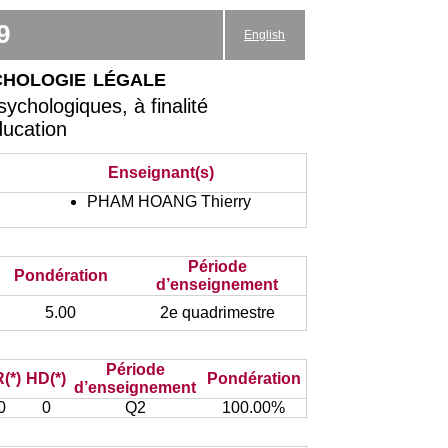
9
English
chologie légale
chologiques, à finalité
ducation
Enseignant(s)
PHAM HOANG Thierry
Période
Pondération
d’enseignement
5.00
2e quadrimestre
Période
(*)
HD(*)
Pondération
d’enseignement
0
0
Q2
100.00%