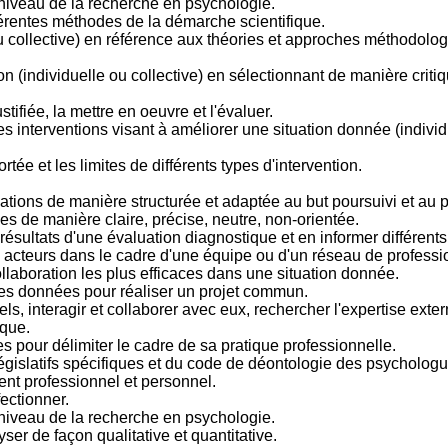
 niveau de la recherche en psychologie.
érentes méthodes de la démarche scientifique.
ou collective) en référence aux théories et approches méthodolog
on (individuelle ou collective) en sélectionnant de manière crit
tifiée, la mettre en oeuvre et l'évaluer.
s interventions visant à améliorer une situation donnée (individu
tée et les limites de différents types d'intervention.
ions de manière structurée et adaptée au but poursuivi et au p
es de manière claire, précise, neutre, non-orientée.
es résultats d'une évaluation diagnostique et en informer différents
ts acteurs dans le cadre d'une équipe ou d'un réseau de professi
laboration les plus efficaces dans une situation donnée.
es données pour réaliser un projet commun.
els, interagir et collaborer avec eux, rechercher l'expertise exte
ique.
es pour délimiter le cadre de sa pratique professionnelle.
législatifs spécifiques et du code de déontologie des psycholog
nt professionnel et personnel.
ectionner.
 niveau de la recherche en psychologie.
ser de façon qualitative et quantitative.