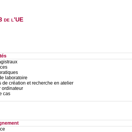
3 de l'UE
tés
gistraux
ces
pratiques
e laboratoire
 de création et recherche en atelier
r ordinateur
e cas
ignement
ace