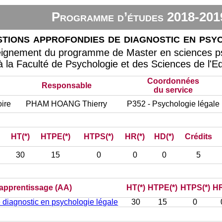
Programme d’études 2018-201
tions approfondies de diagnostic en psy
eignement du programme de Master en sciences psy
à la Faculté de Psychologie et des Sciences de l'E
Coordonnées
Responsable
du service
ire
PHAM HOANG Thierry
P352 - Psychologie légale
HT(*)
HTPE(*)
HTPS(*)
HR(*)
HD(*)
Crédits
30
15
0
0
0
5
d’apprentissage (AA)
HT(*)
HTPE(*)
HTPS(*)
HR
 diagnostic en psychologie légale
30
15
0