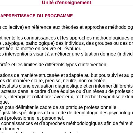
Unité d'enseignement
d'apprentissage du programme
ou collective) en référence aux théories et approches méthodolog
pertinente les connaissances et les approches méthodologiques 
l, atypique, pathologique) des individus, des groupes ou des o
tifiée, la mettre en oeuvre et l'évaluer.
s interventions visant à améliorer une situation donnée (individu
tée et les limites de différents types d'intervention.
ions de manière structurée et adaptée au but poursuivi et au p
es de manière claire, précise, neutre, non-orientée.
es résultats d'une évaluation diagnostique et en informer différents
ts acteurs dans le cadre d'une équipe ou d'un réseau de professi
els, interagir et collaborer avec eux, rechercher l'expertise exte
ique.
es pour délimiter le cadre de sa pratique professionnelle.
législatifs spécifiques et du code de déontologie des psycholog
nt professionnel et personnel.
 connaissances et d'approches méthodologiques afin de faire évo
ectionner.