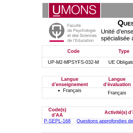
Ques
Unité d’ens
spécialisée 
Code
Type
UP-M2-MPSYFS-032-M
UE Obligato
Langue
Langue
d’enseignement
d’évaluation
Français
Français
Code(s)
Activité(s) 
d’AA
P-SEPL-168
Questions approfondies de