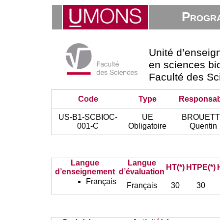
Progra
Unité d’ensei
en sciences bio
Faculté des Sc
Code
Type
Responsab
US-B1-SCBIOC-
UE
BROUETT
001-C
Obligatoire
Quentin
Langue
Langue
HT(*)
HTPE(*)
d’enseignement
d’évaluation
Français
Français
30
30