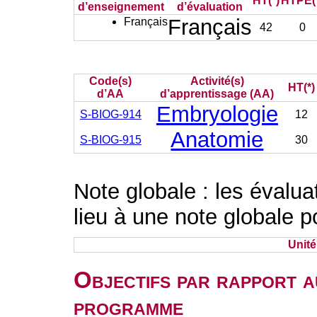
HT(*)
HTPE(
d’enseignement
d’évaluation
Français
Français
42
0
Code(s)
Activité(s)
HT(*)
d’AA
d’apprentissage (AA)
Embryologie
S-BIOG-914
12
Anatomie
S-BIOG-915
30
Note globale : les évalu
lieu à une note globale p
Unit
Objectifs par rapport a
programme