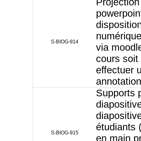
Projection
powerpoint
dispositio
numérique
S-BIOG-914
via moodle
cours soit
effectuer 
annotation
Supports p
diapositiv
diapositiv
étudiants
S-BIOG-915
en main pr