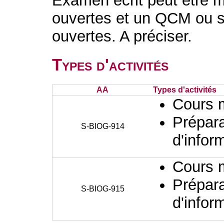
Examen écrit peut être 
ouvertes et un QCM ou 
ouvertes. A préci
Types d'activités
AA
Types d'activités
Cours 
Prépara
S-BIOG-914
d'infor
Cours 
Prépara
S-BIOG-915
d'infor