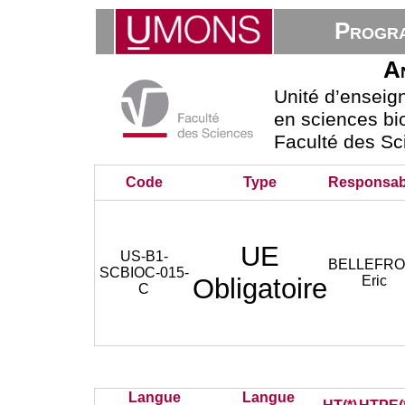
Progra
A
Unité d’ensei
en sciences bio
Faculté des Sc
Code
Type
Responsab
UE
US-B1-
BELLEFRO
SCBIOC-015-
Obligatoire
Eric
C
Langue
Langue