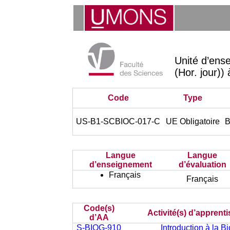
Unité d’ens
(Hor. jour))
Code
Type
US-B1-SCBIOC-017-C
UE Obligatoire
B
Langue
Langue
d’enseignement
d’évaluation
Français
Français
Code(s)
Activité(s) d’apprent
d’AA
S-BIOG-910
Introduction à la B