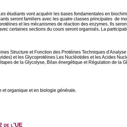
 Les étudiants vont acquérir les bases fondamentales en biochi
diants seront familiers avec les quatre classes principales de m
es protéines et les mécanismes de réaction des enzymes. Ils sero
vec certaines sections du cours seront organisés. La participati
téines Structure et Fonction des Protéines Techniques d'Analy
rides) et les Glycoprotéines Les Nucléotides et les Acides Nucl
étapes de la Glycolyse, Bilan énergétique et Régulation de la 
et organique et en biologie générale.
2 de l'UE