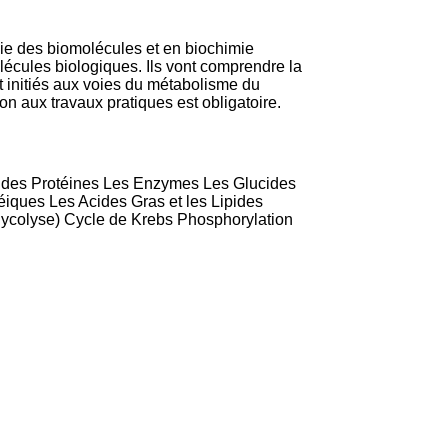
mie des biomolécules et en biochimie
olécules biologiques. Ils vont comprendre la
nt initiés aux voies du métabolisme du
on aux travaux pratiques est obligatoire.
se des Protéines Les Enzymes Les Glucides
éiques Les Acides Gras et les Lipides
Glycolyse) Cycle de Krebs Phosphorylation