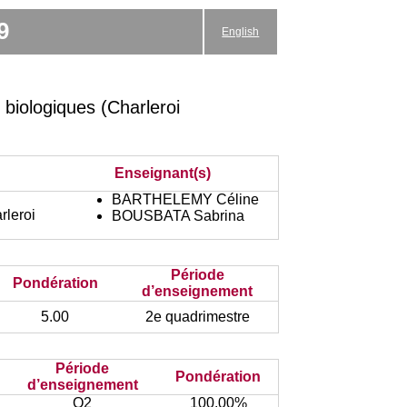
9
English
biologiques (Charleroi
Enseignant(s)
BARTHELEMY Céline
rleroi
BOUSBATA Sabrina
Période
Pondération
d’enseignement
5.00
2e quadrimestre
Période
Pondération
d’enseignement
Q2
100.00%