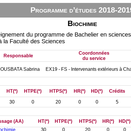
Programme d’études 2018-201
Biochimie
eignement du programme de Bachelier en sciences 
 à la Faculté des Sciences
Coordonnées
Responsable
du service
OUSBATA Sabrina
EX19 - FS - Intervenants extérieurs à Cha
HT(*)
HTPE(*)
HTPS(*)
HR(*)
HD(*)
Crédits
30
0
20
0
0
5
issage (AA)
HT(*)
HTPE(*)
HTPS(*)
HR(*)
HD(*)
iochimie
30
0
20
0
0