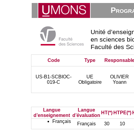
Progra
Unité d’ensei
en sciences bio
Faculté des Sc
Code
Type
Responsabl
US-B1-SCBIOC-
UE
OLIVIER
019-C
Obligatoire
Yoann
Langue
Langue
HT(*)
HTPE(*)
d’enseignement
d’évaluation
Français
Français
30
10