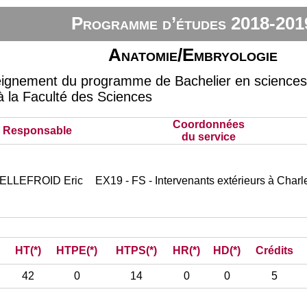
Programme d’études 2018-201
Anatomie/Embryologie
eignement du programme de Bachelier en sciences 
 à la Faculté des Sciences
Coordonnées
Responsable
du service
ELLEFROID Eric
EX19 - FS - Intervenants extérieurs à Charl
HT(*)
HTPE(*)
HTPS(*)
HR(*)
HD(*)
Crédits
42
0
14
0
0
5