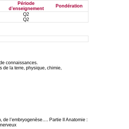
Période
Pondération
d’enseignement
Q2
Q2
s de connaissances.
 de la terre, physique, chimie,
n, de l’embryogenèse…. Partie II Anatomie :
l, nerveux