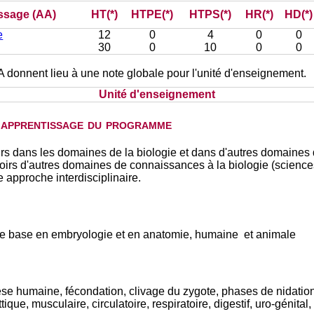
issage (AA)
HT(*)
HTPE(*)
HTPS(*)
HR(*)
HD(*)
e
12
0
4
0
0
30
0
10
0
0
A donnent lieu à une note globale pour l'unité d'enseignement.
Unité d'enseignement
d'apprentissage du programme
avoirs dans les domaines de la biologie et dans d'autres domaine
voirs d'autres domaines de connaissances à la biologie (sciences
 approche interdisciplinaire.
e base en embryologie et en anatomie, humaine et animale
nèse humaine, fécondation, clivage du zygote, phases de nidatio
ique, musculaire, circulatoire, respiratoire, digestif, uro-génita