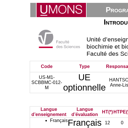
Progra
Introdu
Unité d’ensei
biochimie et bi
Faculté des Sc
Code
Type
Responsa
UE
US-M1-
HANTS
SCBBMC-012-
optionnelle
Anne-Li
M
Langue
Langue
HT(*)
HTPE(
d’enseignement
d’évaluation
Français
Français
12
0