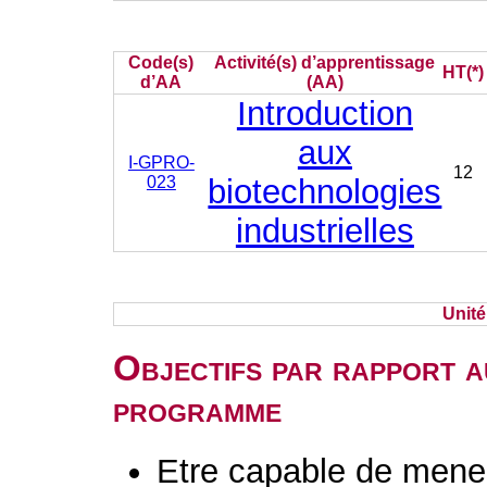
Code(s)
Activité(s) d’apprentissage
HT(*)
d’AA
(AA)
Introduction
aux
I-GPRO-
12
023
biotechnologies
industrielles
Unit
Objectifs par rapport a
programme
Etre capable de mener