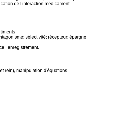
cation de l'interaction médicament –
rtiments
ntagonisme; sélectivité; récepteur; épargne
ce ; enregistrement.
t rein), manipulation d'équations