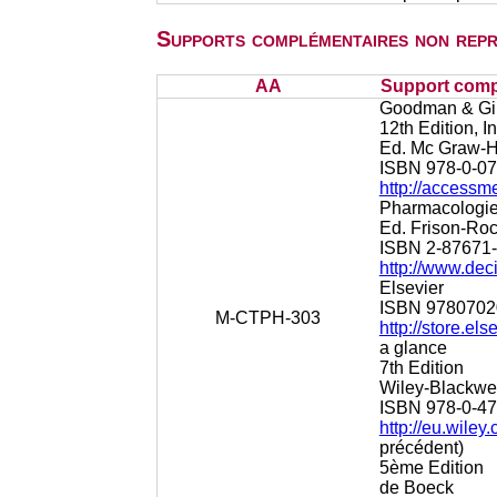
Supports complémentaires non repr
AA
Support comp
Goodman & Gilm
12th Edition, I
Ed. Mc Graw-Hi
ISBN 978-0-07
http://access
Pharmacologie:
Ed. Frison-Ro
ISBN 2-87671-
http://www.dec
Elsevier
ISBN 9780702
M-CTPH-303
http://store.
a glance
7th Edition
Wiley-Blackwe
ISBN 978-0-47
http://eu.wil
précédent)
5ème Edition
de Boeck