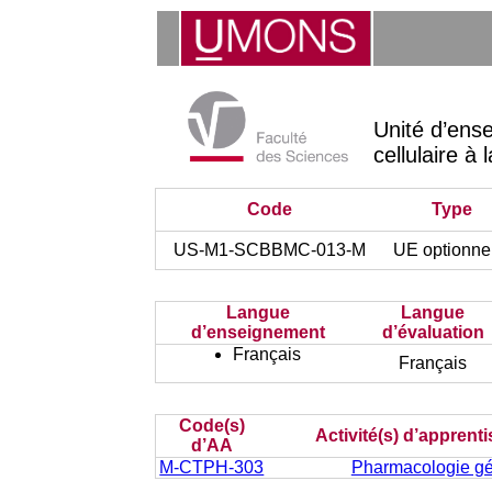
Unité d’ens
cellulaire à
Code
Type
US-M1-SCBBMC-013-M
UE optionne
Langue
Langue
d’enseignement
d’évaluation
Français
Français
Code(s)
Activité(s) d’apprent
d’AA
M-CTPH-303
Pharmacologie gé