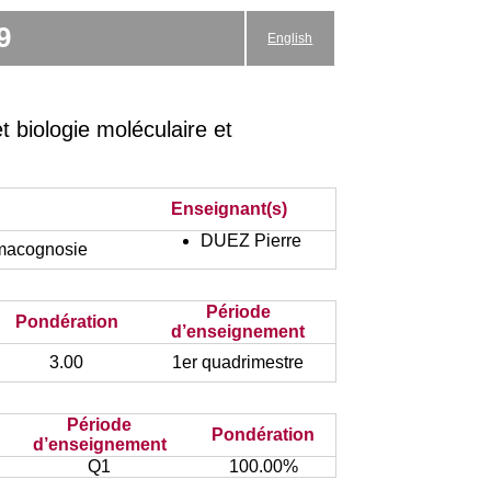
9
English
biologie moléculaire et
Enseignant(s)
DUEZ Pierre
rmacognosie
Période
Pondération
d’enseignement
3.00
1er quadrimestre
Période
Pondération
d’enseignement
Q1
100.00%