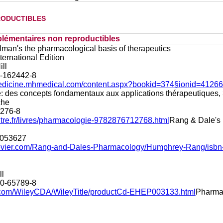
oductibles
lémentaires non reproductibles
an's the pharmacological basis of therapeutics
nternational Edition
ll
-162442-8
medicine.mhmedical.com/content.aspx?bookid=374§ionid=4126
 des concepts fondamentaux aux applications thérapeutiques,
che
276-8
itre.fr/livres/pharmacologie-9782876712768.html
Rang & Dale's 
053627
elsevier.com/Rang-and-Dales-Pharmacology/Humphrey-Rang/isb
ll
0-65789-8
ey.com/WileyCDA/WileyTitle/productCd-EHEP003133.html
Pharmac