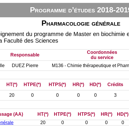
Programme d’études 2018-201
Pharmacologie générale
eignement du programme de Master en biochimie et 
 la Faculté des Sciences
Coordonnées
Responsable
du service
lle
DUEZ Pierre
M136 - Chimie thérapeutique et Pha
HT(*)
HTPE(*)
HTPS(*)
HR(*)
HD(*)
Crédits
20
0
0
0
0
3
issage (AA)
HT(*)
HTPE(*)
HTPS(*)
HR(*)
HD(*)
nérale
20
0
0
0
0