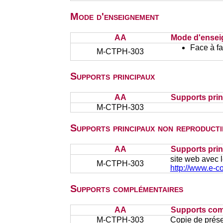
Mode d'enseignement
AA
Mode d'ense
Face à f
M-CTPH-303
Supports principaux
AA
Supports pri
M-CTPH-303
Supports principaux non reproducti
AA
Supports prin
site web avec l
M-CTPH-303
http://www.e-
Supports complémentaires
AA
Supports com
M-CTPH-303
Copie de prése