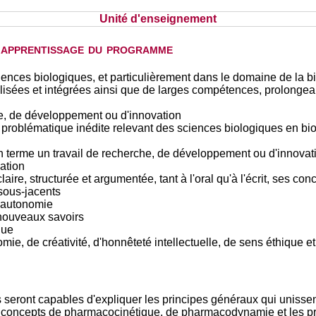
Unité d'enseignement
d'apprentissage du programme
ences biologiques, et particulièrement dans le domaine de la bio
sées et intégrées ainsi que de larges compétences, prolongeant
he, de développement ou d'innovation
roblématique inédite relevant des sciences biologiques en bioch
n terme un travail de recherche, de développement ou d'innovat
ation
re, structurée et argumentée, tant à l'oral qu'à l'écrit, ses con
sous-jacents
d'autonomie
 nouveaux savoirs
que
mie, de créativité, d'honnêteté intellectuelle, de sens éthique 
ts seront capables d'expliquer les principes généraux qui uniss
paux concepts de pharmacocinétique, de pharmacodynamie et les 