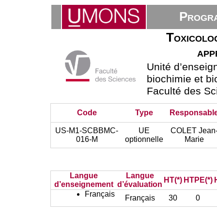
Progra
Toxicolog
app
Unité d’ensei
biochimie et bi
Faculté des Sc
Code
Type
Responsabl
US-M1-SCBBMC-
UE
COLET Jean
016-M
optionnelle
Marie
Langue
Langue
HT(*)
HTPE(*)
d’enseignement
d’évaluation
Français
Français
30
0