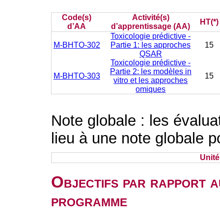
Code(s)
Activité(s)
HT(*)
d’AA
d’apprentissage (AA)
Toxicologie prédictive -
M-BHTO-302
Partie 1: les approches
15
QSAR
Toxicologie prédictive -
Partie 2: les modèles in
M-BHTO-303
15
vitro et les approches
omiques
Note globale : les évalu
lieu à une note globale p
Unit
Objectifs par rapport a
programme