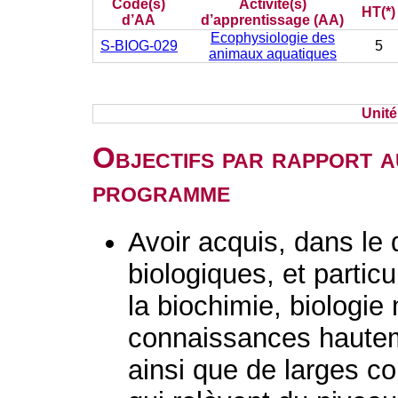
Code(s)
Activité(s)
HT(*)
d’AA
d’apprentissage (AA)
Ecophysiologie des
S-BIOG-029
5
animaux aquatiques
Unit
Objectifs par rapport a
programme
Avoir acquis, dans le
biologiques, et parti
la biochimie, biologie 
connaissances hautem
ainsi que de larges c