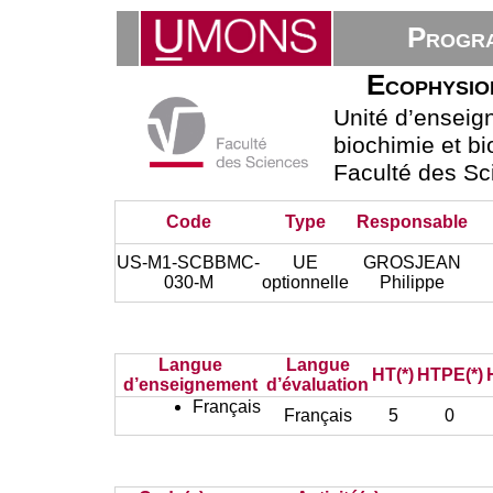
Progra
Ecophysio
Unité d’ensei
biochimie et bi
Faculté des Sc
Code
Type
Responsable
US-M1-SCBBMC-
UE
GROSJEAN
030-M
optionnelle
Philippe
Langue
Langue
HT(*)
HTPE(*)
d’enseignement
d’évaluation
Français
Français
5
0