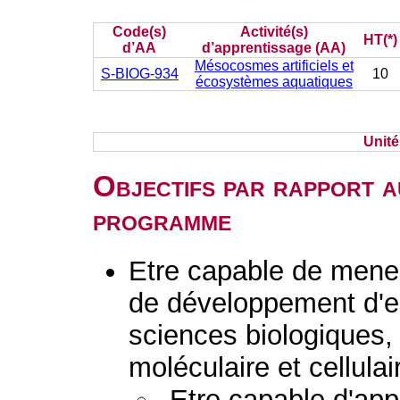
Code(s)
Activité(s)
HT(*)
d’AA
d’apprentissage (AA)
Mésocosmes artificiels et
S-BIOG-934
10
écosystèmes aquatiques
Unit
Objectifs par rapport a
programme
Etre capable de mener
de développement d'en
sciences biologiques, 
moléculaire et cellulai
-Etre capable d'appl