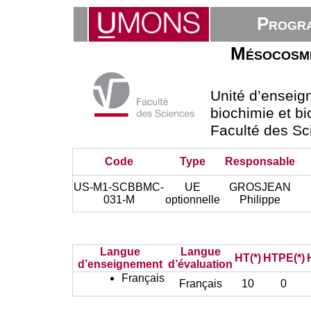
Progra
Mésocosme
Unité d’ensei
biochimie et bi
Faculté des Sc
Code
Type
Responsable
US-M1-SCBBMC-
UE
GROSJEAN
031-M
optionnelle
Philippe
Langue
Langue
HT(*)
HTPE(*)
d’enseignement
d’évaluation
Français
Français
10
0