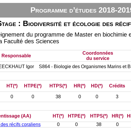
Programme d’études 2018-201
Stage : Biodiversité et écologie des réci
eignement du programme de Master en biochimie et 
 la Faculté des Sciences
Coordonnées
Responsable
du service
EECKHAUT Igor
S864 - Biologie des Organismes Marins et 
HT(*)
HTPE(*)
HTPS(*)
HR(*)
HD(*)
Crédits
0
0
38
0
0
3
rentissage (AA)
HT(*)
HTPE(*)
HTPS(*)
HR(*)
H
 des récifs coraliens
0
0
38
0