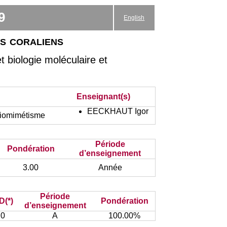
9
English
fs coraliens
biologie moléculaire et
Enseignant(s)
EECKHAUT Igor
Biomimétisme
Période
Pondération
d’enseignement
3.00
Année
Période
D(*)
Pondération
d’enseignement
0
A
100.00%