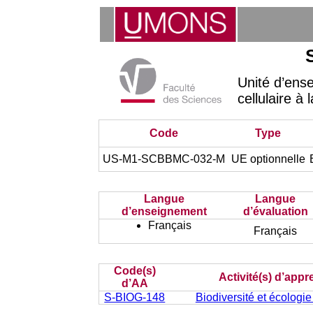
Unité d’ens
cellulaire à
Code
Type
US-M1-SCBBMC-032-M
UE optionnelle
Langue
Langue
d’enseignement
d’évaluation
Français
Français
Code(s)
Activité(s) d’app
d’AA
S-BIOG-148
Biodiversité et écologie