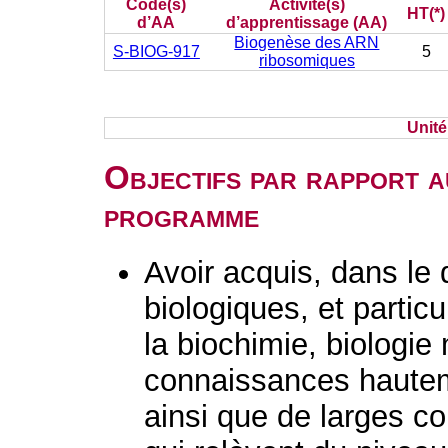
Code(s)
Activité(s)
HT(*)
d’AA
d’apprentissage (AA)
Biogenèse des ARN
S-BIOG-917
5
ribosomiques
Unit
Objectifs par rapport a
programme
Avoir acquis, dans le
biologiques, et parti
la biochimie, biologie 
connaissances hautem
ainsi que de larges c