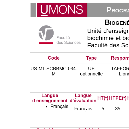
Progra
Biogen
Unité d’ensei
biochimie et bi
Faculté des Sc
Code
Type
Respon
US-M1-SCBBMC-034-
UE
TAFFO
M
optionnelle
Lion
Langue
Langue
HT(*)
HTPE(*)
d’enseignement
d’évaluation
Français
Français
5
35