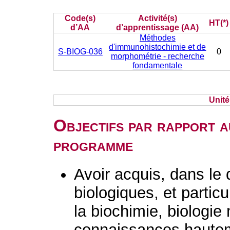
Code(s)
Activité(s)
HT(*)
d’AA
d’apprentissage (AA)
Méthodes
d'immunohistochimie et de
S-BIOG-036
0
morphométrie - recherche
fondamentale
Unit
Objectifs par rapport a
programme
Avoir acquis, dans le
biologiques, et parti
la biochimie, biologie 
connaissances hautem