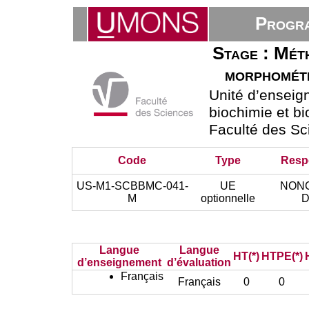
Progra
Stage : Méth
morphométr
Unité d’ensei
biochimie et bi
Faculté des Sc
Code
Type
Resp
US-M1-SCBBMC-041-
UE
NON
M
optionnelle
D
Langue
Langue
HT(*)
HTPE(*)
d’enseignement
d’évaluation
Français
Français
0
0