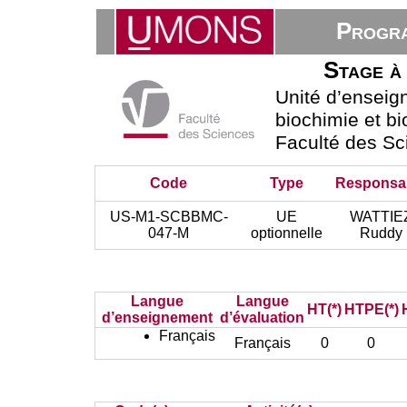
Progra
Stage à 
Unité d’ensei
biochimie et bi
Faculté des Sc
Code
Type
Responsa
US-M1-SCBBMC-
UE
WATTIE
047-M
optionnelle
Ruddy
Langue
Langue
HT(*)
HTPE(*)
d’enseignement
d’évaluation
Français
Français
0
0