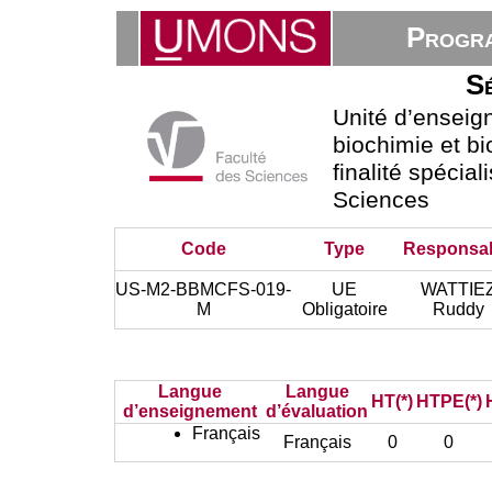
Progra
Sé
Unité d’ensei
biochimie et bi
finalité spécial
Sciences
Code
Type
Responsa
US-M2-BBMCFS-019-
UE
WATTIE
M
Obligatoire
Ruddy
Langue
Langue
HT(*)
HTPE(*)
d’enseignement
d’évaluation
Français
Français
0
0