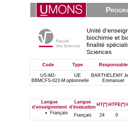
Progra
Unité d’ensei
biochimie et bi
finalité spécial
Sciences
Code
Type
Responsable
US-M2-
UE
BARTHELEMY Je
BBMCFS-022-M
optionnelle
Emmanuel
Langue
Langue
HT(*)
HTPE(*)
d’enseignement
d’évaluation
Français
Français
24
0