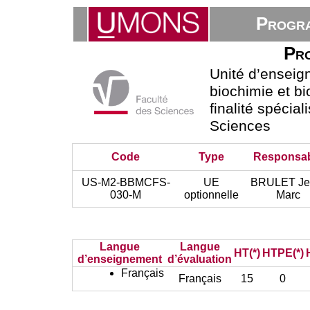
Progra
Pro
Unité d’ensei
biochimie et bi
finalité spécial
Sciences
Code
Type
Responsa
US-M2-BBMCFS-
UE
BRULET Je
030-M
optionnelle
Marc
Langue
Langue
HT(*)
HTPE(*)
d’enseignement
d’évaluation
Français
Français
15
0