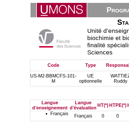
Progra
Sta
Unité d’ensei
biochimie et bi
finalité spécial
Sciences
Code
Type
Responsa
US-M2-BBMCFS-101-
UE
WATTIE
M
optionnelle
Ruddy
Langue
Langue
HT(*)
HTPE(*)
d’enseignement
d’évaluation
Français
Français
0
0