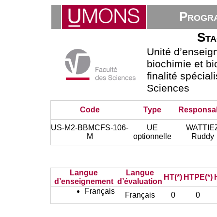
Progra
Sta
Unité d’ensei
biochimie et bi
finalité spécial
Sciences
Code
Type
Responsa
US-M2-BBMCFS-106-
UE
WATTIE
M
optionnelle
Ruddy
Langue
Langue
HT(*)
HTPE(*)
d’enseignement
d’évaluation
Français
Français
0
0