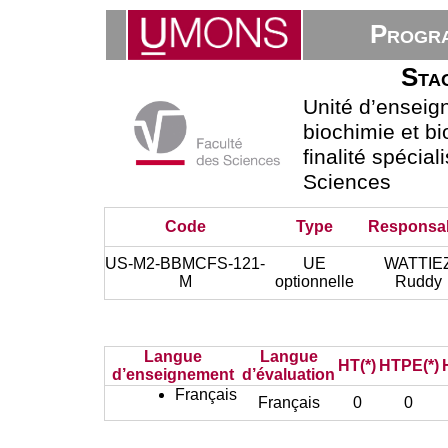
Progra
Stag
Unité d’ensei
biochimie et bi
finalité spécial
Sciences
Code
Type
Responsa
US-M2-BBMCFS-121-
UE
WATTIE
M
optionnelle
Ruddy
Langue
Langue
HT(*)
HTPE(*)
d’enseignement
d’évaluation
Français
Français
0
0