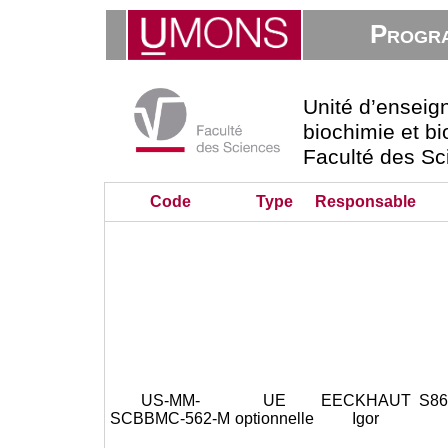
Progra
Unité d’ensei
biochimie et bi
Faculté des Sc
Code
Type
Responsable
US-MM-
UE
EECKHAUT
S86
SCBBMC-562-M
optionnelle
Igor