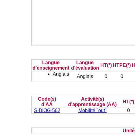
Langue
Langue
HT(*)
HTPE(*)
H
d’enseignement
d’évaluation
Anglais
Anglais
0
0
Code(s)
Activité(s)
HT(*)
d’AA
d’apprentissage (AA)
S-BIOG-562
Mobilité "out"
0
Unit