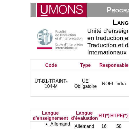
Progra
Lang
Unité d’ensei
en traduction e
Traduction et d
Internationaux
Code
Type
Responsable
UT-B1-TRAINT-
UE
NOEL Indra
104-M
Obligatoire
Langue
Langue
HT(*)
HTPE(*)
d’enseignement
d’évaluation
Allemand
Allemand
16
58