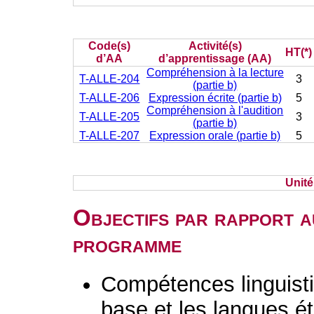
Code(s)
Activité(s)
HT(*)
d’AA
d’apprentissage (AA)
Compréhension à la lecture
T-ALLE-204
3
(partie b)
T-ALLE-206
Expression écrite (partie b)
5
Compréhension à l'audition
T-ALLE-205
3
(partie b)
T-ALLE-207
Expression orale (partie b)
5
Unit
Objectifs par rapport a
programme
Compétences linguisti
base et les langues é