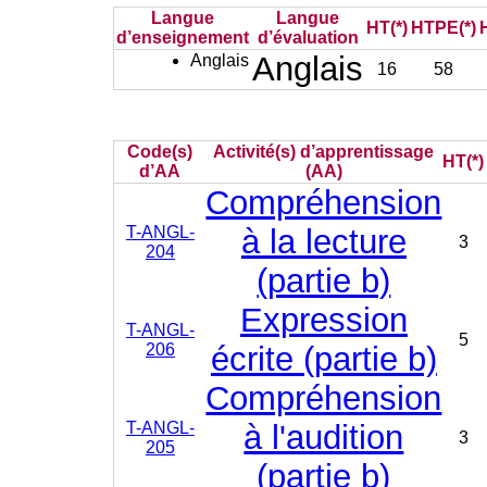
Langue
Langue
HT(*)
HTPE(*)
d’enseignement
d’évaluation
Anglais
Anglais
16
58
Code(s)
Activité(s) d’apprentissage
HT(*)
d’AA
(AA)
Compréhension
T-ANGL-
à la lecture
3
204
(partie b)
Expression
T-ANGL-
5
206
écrite (partie b)
Compréhension
T-ANGL-
à l'audition
3
205
(partie b)