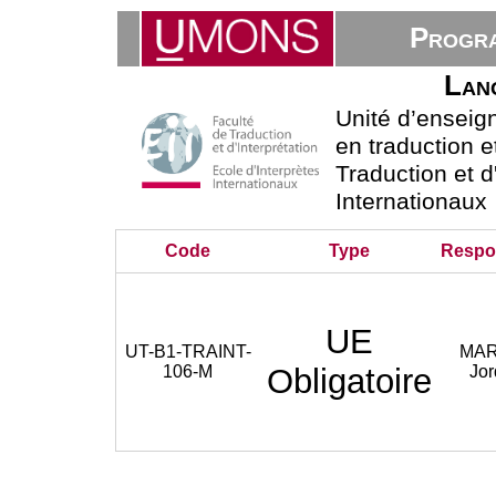
Progra
Lang
Unité d’ensei
en traduction e
Traduction et d
Internationaux
Code
Type
Respo
UE
UT-B1-TRAINT-
MA
106-M
Obligatoire
Jo