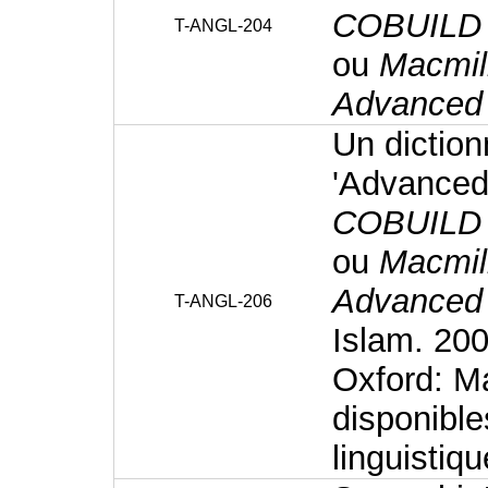
COBUILD A
T-ANGL-204
ou
Macmill
Advanced 
Un diction
'Advanced
COBUILD A
ou
Macmill
Advanced 
T-ANGL-206
Islam. 20
Oxford: M
disponible
linguistiqu