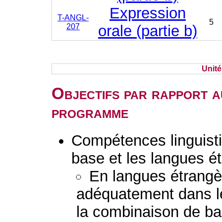
Expression
T-ANGL-
5
207
orale (partie b)
Unit
Objectifs par rapport a
programme
Compétences linguisti
base et les langues é
En langues étrang
adéquatement dans l
la combinaison de b