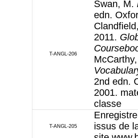
Swan, M.
edn. Oxfor
Clandfield
2011.
Glob
Coursebo
T-ANGL-206
McCarthy, 
Vocabular
2nd edn. 
2001. maté
classe
Enregistr
issus de l
T-ANGL-205
site www.