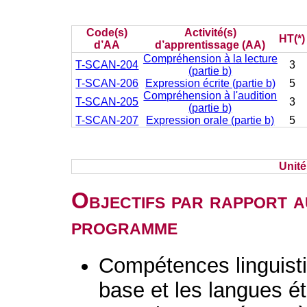
Code(s)
Activité(s)
HT(*)
d’AA
d’apprentissage (AA)
Compréhension à la lecture
T-SCAN-204
3
(partie b)
T-SCAN-206
Expression écrite (partie b)
5
Compréhension à l'audition
T-SCAN-205
3
(partie b)
T-SCAN-207
Expression orale (partie b)
5
Unit
Objectifs par rapport a
programme
Compétences linguisti
base et les langues é