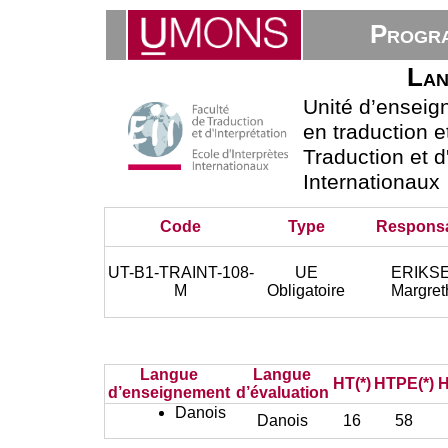
Progra
Lan
Unité d’ensei
en traduction e
Traduction et d
Internationaux
Code
Type
Respons
UT-B1-TRAINT-108-
UE
ERIKS
M
Obligatoire
Margret
Langue
Langue
HT(*)
HTPE(*)
H
d’enseignement
d’évaluation
Danois
Danois
16
58