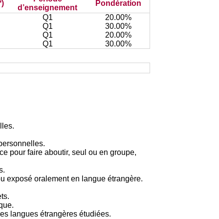
*)
Pondération
d’enseignement
Q1
20.00%
Q1
30.00%
Q1
20.00%
Q1
30.00%
lles.
rpersonnelles.
 pour faire aboutir, seul ou en groupe,
s.
é ou exposé oralement en langue étrangère.
ts.
que.
les langues étrangères étudiées.