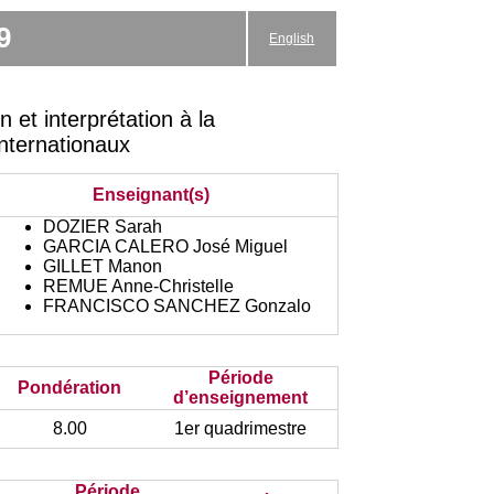
9
English
et interprétation à la
Internationaux
Enseignant(s)
DOZIER Sarah
GARCIA CALERO José Miguel
GILLET Manon
REMUE Anne-Christelle
FRANCISCO SANCHEZ Gonzalo
Période
Pondération
d’enseignement
8.00
1er quadrimestre
Période