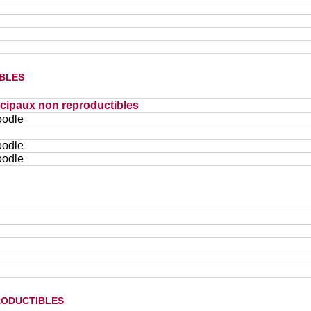
bles
cipaux non reproductibles
oodle
oodle
oodle
oductibles