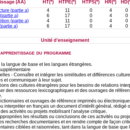
tissage (AA)
HT(*)
HTPE(*)
HTPS(*)
HR(*)
HD(
ure (partie a)
4
11
0
4
0
(partie a)
6
17
0
4
0
ion (partie a)
4
11
0
4
0
partie a)
6
17
0
4
0
Unité d'enseignement
d'apprentissage du programme
 la langue de base et les langues étrangères.
supplémentaire
lles - Connaître et intégrer les similitudes et différences culture
les et communiquer à leur sujet.
ions des cultures étrangères pour les besoins de relations inte
er des ressources lexicographiques et des ouvrages de référence
.
ictionnaires et ouvrages de référence imprimés ou électronique
 ou interpréter en français un document d'intérêt général, rédig
es activités ou projets mobilisant l'analyse critique.
opriées les résultats ou conclusions de ces activités ou proje
es recherches documentaires et en rendre compte de façon criti
taires ciblées et raisonnées, tant dans la langue de base que 