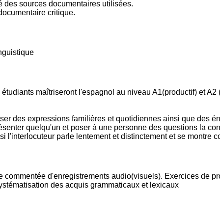
ité des sources documentaires utilisées.
ocumentaire critique.
nguistique
s étudiants maîtriseront l'espagnol au niveau A1(productif) et A
liser des expressions familières et quotidiennes ainsi que des én
résenter quelqu'un et poser à une personne des questions la c
 l'interlocuteur parle lentement et distinctement et se montre co
 commentée d'enregistrements audio(visuels). Exercices de produ
ystématisation des acquis grammaticaux et lexicaux