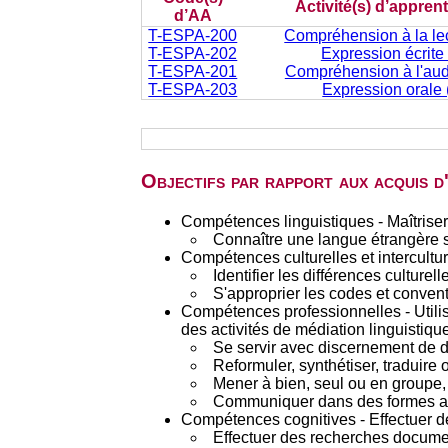
Activité(s) d’appren
d’AA
T-ESPA-200
Compréhension à la lect
T-ESPA-202
Expression écrite 
T-ESPA-201
Compréhension à l'audit
T-ESPA-203
Expression orale (
Objectifs par rapport aux acquis 
Compétences linguistiques - Maîtriser
Connaître une langue étrangère 
Compétences culturelles et interculture
Identifier les différences culturel
S'approprier les codes et convent
Compétences professionnelles - Utilis
des activités de médiation linguistique
Se servir avec discernement de d
Reformuler, synthétiser, traduire
Mener à bien, seul ou en groupe, d
Communiquer dans des formes appr
Compétences cognitives - Effectuer d
Effectuer des recherches documen