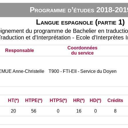
Programme d’études 2018-201
Langue espagnole (partie 1)
eignement du programme de Bachelier en traduction 
raduction et d'Interprétation - Ecole d'Interprètes 
Coordonnées
Responsable
du service
MUE Anne-Christelle
T900 - FTI-EII - Service du Doyen
HT(*)
HTPE(*)
HTPS(*)
HR(*)
HD(*)
Crédits
20
56
0
16
0
8