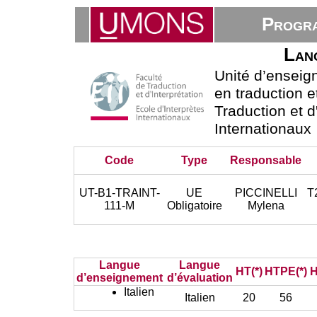
Progra
Lang
Unité d’ensei
en traduction e
Traduction et d
Internationaux
Code
Type
Responsable
UT-B1-TRAINT-
UE
PICCINELLI
T
111-M
Obligatoire
Mylena
Langue
Langue
HT(*)
HTPE(*)
H
d’enseignement
d’évaluation
Italien
Italien
20
56