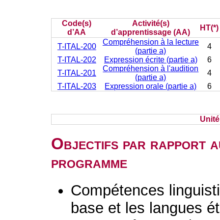
Code(s)
Activité(s)
HT(*)
d’AA
d’apprentissage (AA)
Compréhension à la lecture
T-ITAL-200
4
(partie a)
T-ITAL-202
Expression écrite (partie a)
6
Compréhension à l'audition
T-ITAL-201
4
(partie a)
T-ITAL-203
Expression orale (partie a)
6
Unit
Objectifs par rapport a
programme
Compétences linguisti
base et les langues é