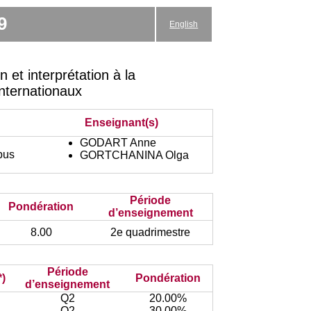
9
English
et interprétation à la
Internationaux
Enseignant(s)
GODART Anne
pus
GORTCHANINA Olga
Période
Pondération
d’enseignement
8.00
2e quadrimestre
Période
*)
Pondération
d’enseignement
Q2
20.00%
Q2
30.00%