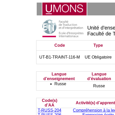
Unité d’ens
Faculté de T
Code
Type
UT-B1-TRAINT-116-M
UE Obligatoire
Langue
Langue
d’enseignement
d’évaluation
Russe
Russe
Code(s)
Activité(s) d’appren
d’AA
T-RUSS-204
Compréhension à la lect
T-RUSS-206
Expression écrite 