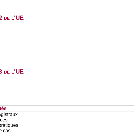
2 de l'UE
3 de l'UE
tés
gistraux
ces
pratiques
e cas