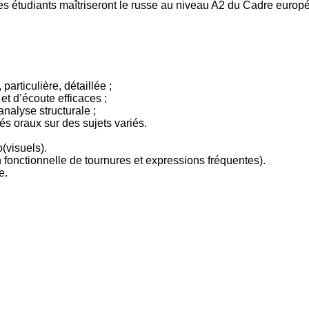
 les étudiants maîtriseront le russe au niveau A2 du Cadre eur
particulière, détaillée ;
et d’écoute efficaces ;
analyse structurale ;
és oraux sur des sujets variés.
(visuels).
on fonctionnelle de tournures et expressions fréquentes).
e.