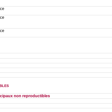
ace
ace
ace
bles
cipaux non reproductibles