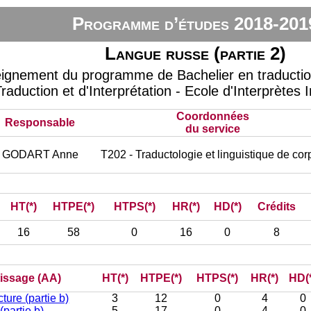
Programme d’études 2018-201
Langue russe (partie 2)
eignement du programme de Bachelier en traduction 
raduction et d'Interprétation - Ecole d'Interprètes 
Coordonnées
Responsable
du service
GODART Anne
T202 - Traductologie et linguistique de cor
HT(*)
HTPE(*)
HTPS(*)
HR(*)
HD(*)
Crédits
16
58
0
16
0
8
tissage (AA)
HT(*)
HTPE(*)
HTPS(*)
HR(*)
HD(
ure (partie b)
3
12
0
4
0
(partie b)
5
17
0
4
0