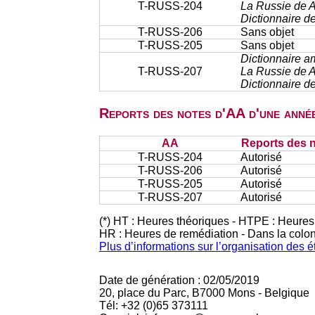
T-RUSS-204
La Russie de A
Dictionnaire d
T-RUSS-206
Sans objet
T-RUSS-205
Sans objet
Dictionnaire a
T-RUSS-207
La Russie de A
Dictionnaire d
Reports des notes d'AA d'une année
AA
Reports des n
T-RUSS-204
Autorisé
T-RUSS-206
Autorisé
T-RUSS-205
Autorisé
T-RUSS-207
Autorisé
(*) HT : Heures théoriques - HTPE : Heures
HR : Heures de remédiation - Dans la colo
Plus d’informations sur l’organisation des 
Date de génération : 02/05/2019
20, place du Parc, B7000 Mons - Belgique
Tél: +32 (0)65 373111