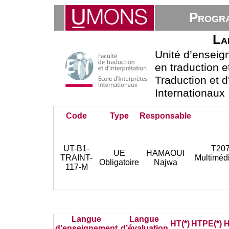
Progra
La
Unité d’ensei
en traduction e
Traduction et d
Internationaux
Code
Type
Responsable
UT-B1-
T207
UE
HAMAOUI
TRAINT-
Multiméd
Obligatoire
Najwa
117-M
Langue
Langue
HT(*)
HTPE(*)
H
d’enseignement
d’évaluation