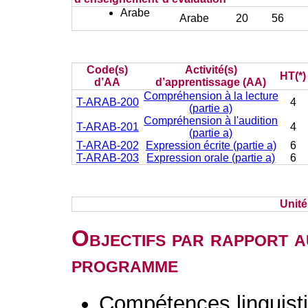
Arabe
Arabe
20
56
Code(s)
Activité(s)
HT(*)
d’AA
d’apprentissage (AA)
Compréhension à la lecture
T-ARAB-200
4
(partie a)
Compréhension à l'audition
T-ARAB-201
4
(partie a)
T-ARAB-202
Expression écrite (partie a)
6
T-ARAB-203
Expression orale (partie a)
6
Unit
Objectifs par rapport a
programme
Compétences linguisti