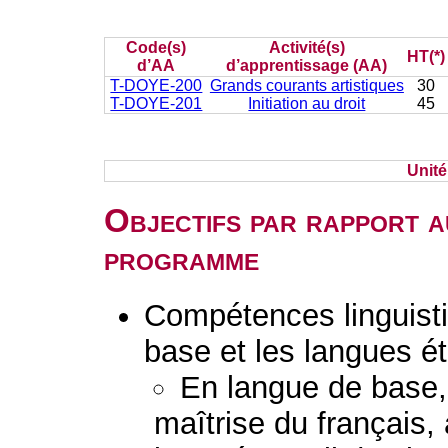
Code(s)
Activité(s)
HT(*)
d’AA
d’apprentissage (AA)
T-DOYE-200
Grands courants artistiques
30
T-DOYE-201
Initiation au droit
45
Unit
Objectifs par rapport a
programme
Compétences linguisti
base et les langues é
En langue de base, 
maîtrise du français, à