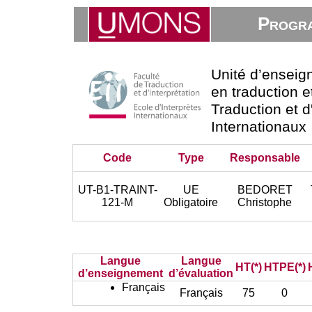
Progra
Unité d’ensei
en traduction e
Traduction et d
Internationaux
Code
Type
Responsable
UT-B1-TRAINT-
UE
BEDORET
121-M
Obligatoire
Christophe
Langue
Langue
HT(*)
HTPE(*)
d’enseignement
d’évaluation
Français
Français
75
0