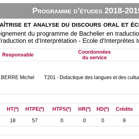
Programme d’études 2018-201
îtrise et analyse du discours oral et écr
eignement du programme de Bachelier en traduction 
raduction et d'Interprétation - Ecole d'Interprètes 
Coordonnées
Responsable
du service
BERRE Michel
T201 - Didactique des langues et des cultu
HT(*)
HTPE(*)
HTPS(*)
HR(*)
HD(*)
Crédits
18
57
0
0
0
9