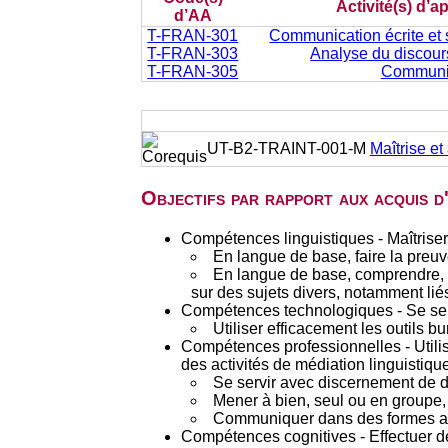
Activité(s) d’
d’AA
T-FRAN-301
Communication écrite et s
T-FRAN-303
Analyse du discours 
T-FRAN-305
Communic
UT-B2-TRAINT-001-M
Maîtrise et
Objectifs par rapport aux acquis 
Compétences linguistiques - Maîtriser
En langue de base, faire la preuve 
En langue de base, comprendre, r
sur des sujets divers, notamment liés 
Compétences technologiques - Se serv
Utiliser efficacement les outils bu
Compétences professionnelles - Utilis
des activités de médiation linguistique
Se servir avec discernement de d
Mener à bien, seul ou en groupe, d
Communiquer dans des formes appr
Compétences cognitives - Effectuer d