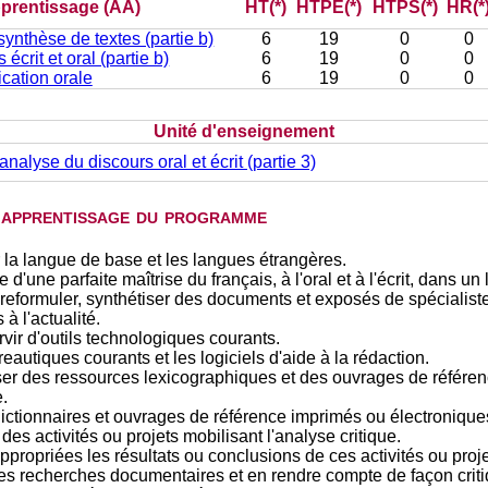
apprentissage (AA)
HT(*)
HTPE(*)
HTPS(*)
HR(*
ynthèse de textes (partie b)
6
19
0
0
écrit et oral (partie b)
6
19
0
0
ation orale
6
19
0
0
Unité d'enseignement
 analyse du discours oral et écrit (partie 3)
d'apprentissage du programme
 la langue de base et les langues étrangères.
d'une parfaite maîtrise du français, à l'oral et à l'écrit, dans un 
eformuler, synthétiser des documents et exposés de spécialiste
à l'actualité.
ir d'outils technologiques courants.
reautiques courants et les logiciels d'aide à la rédaction.
er des ressources lexicographiques et des ouvrages de référence
.
ictionnaires et ouvrages de référence imprimés ou électronique
es activités ou projets mobilisant l'analyse critique.
opriées les résultats ou conclusions de ces activités ou proje
es recherches documentaires et en rendre compte de façon criti