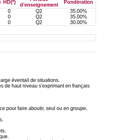
)
HD(*)
Pondération
d’enseignement
0
Q2
35.00%
0
Q2
35.00%
0
Q2
30.00%
large éventail de situations.
s de haut niveau s'exprimant en français
 pour faire aboutir, seul ou en groupe,
s.
ts.
que.