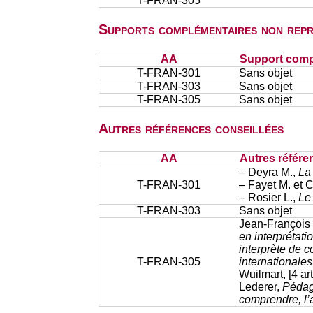
T-FRAN-305
Supports complémentaires non repr
AA
Support comp
T-FRAN-301
Sans objet
T-FRAN-303
Sans objet
T-FRAN-305
Sans objet
Autres références conseillées
AA
Autres référe
– Deyra M.,
La
T-FRAN-301
– Fayet M. et 
– Rosier L.,
Le
T-FRAN-303
Sans objet
Jean-François
en interprétati
interprète de 
T-FRAN-305
internationale
Wuilmart, [4 ar
Lederer,
Pédago
comprendre, l’