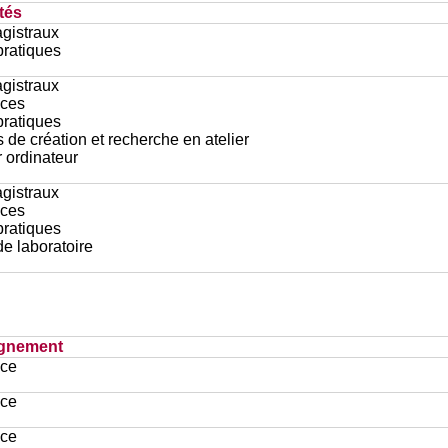
tés
gistraux
pratiques
gistraux
ces
pratiques
 de création et recherche en atelier
r ordinateur
gistraux
ces
pratiques
e laboratoire
ignement
ace
ace
ace