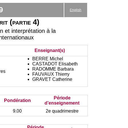
9
English
it (partie 4)
et interprétation à la
Internationaux
Enseignant(s)
BERRE Michel
CASTADOT Elisabeth
RADOMME Barbara
res
FAUVAUX Thierry
GRAVET Catherine
Période
Pondération
d’enseignement
9.00
2e quadrimestre
Période