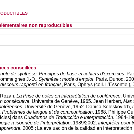
oductibles
lémentaires non reproductibles
nces conseillées
 note de synthèse.
Principes de base et cahiers d'exercices
, Pa
Commeignes J.-D.,
Synthèse : mode d'emploi
, Paris, Dunod, 200
 discours rapporté en français
, Paris, Ophrys (coll. L’Essentiel)
 Rozan,
La Prise de notes en interprétation de conférence
. Univ
on consécutive
. Université de Genève, 1965. Jean Herbert,
Manu
conférences
. Université de Genève, 1952. Danica Seleskovitch,
s. Problèmes de langue et de communication
. 1968. Philippe Cu
ticles] dans
Cuadernos de Traducción e interpretación
. 1984-19
gie raisonnée de l’interprétation
. 1989/2002.
Interpréter pour t
apprendre.
2005 ; La evaluación de la calidad en interpretación :