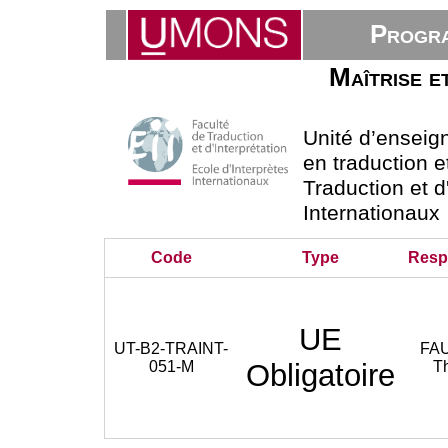
Progra
Maîtrise e
Unité d’ensei
en traduction e
Traduction et d
Internationaux
Code
Type
Resp
UE
UT-B2-TRAINT-
FA
051-M
Obligatoire
Th