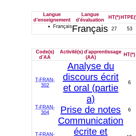
Langue
Langue
HT(*)
HTPE(
d’enseignement
d’évaluation
Français
Français
27
53
Code(s)
Activité(s) d’apprentissage
HT(*)
d’AA
(AA)
Analyse du
discours écrit
T-FRAN-
6
302
et oral (partie
a)
T-FRAN-
Prise de notes
6
304
Communication
écrite et
T-FRAN-