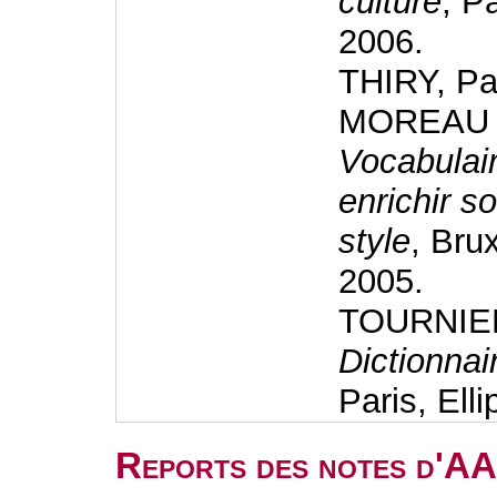
culture
, P
2006.
THIRY, Pa
MOREAU P
Vocabulair
enrichir s
style
, Bru
2005.
TOURNIER
Dictionnai
Paris, Ell
Reports des notes d'AA 