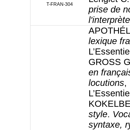
T-FRAN-304
prise de n
l'interprèt
APOTHÉL
lexique fr
L’Essentie
GROSS G
en frança
locutions
,
L’Essentie
KOKELBE
style
.
Voca
syntaxe, 