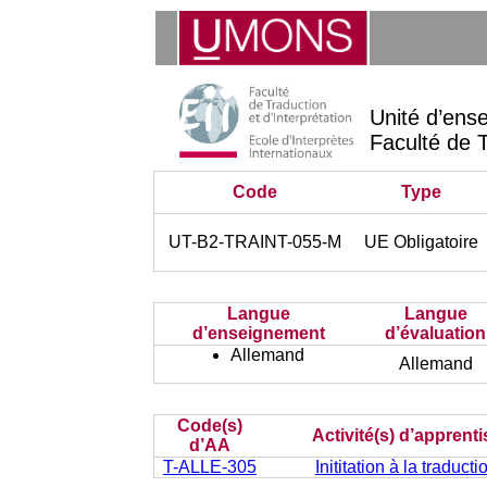
Unité d’ens
Faculté de T
Code
Type
UT-B2-TRAINT-055-M
UE Obligatoire
Langue
Langue
d’enseignement
d’évaluation
Allemand
Allemand
Code(s)
Activité(s) d’apprent
d’AA
T-ALLE-305
Inititation à la traducti