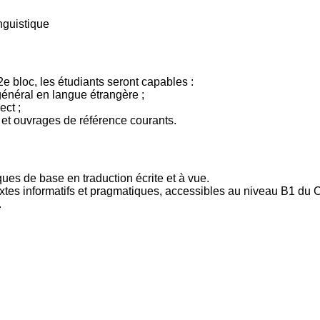
nguistique
e bloc, les étudiants seront capables :
 général en langue étrangère ;
ect ;
es et ouvrages de référence courants.
ques de base en traduction écrite et à vue.
e textes informatifs et pragmatiques, accessibles au niveau B1 du
.