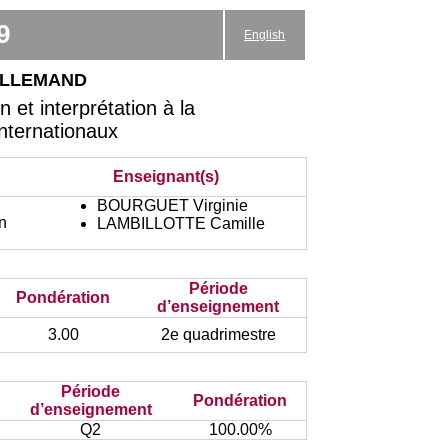
9
English
 allemand
et interprétation à la
Internationaux
Enseignant(s)
BOURGUET Virginie
n
LAMBILLOTTE Camille
Période
Pondération
d’enseignement
3.00
2e quadrimestre
Période
Pondération
d’enseignement
Q2
100.00%