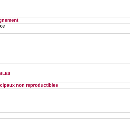
ignement
ace
bles
cipaux non reproductibles