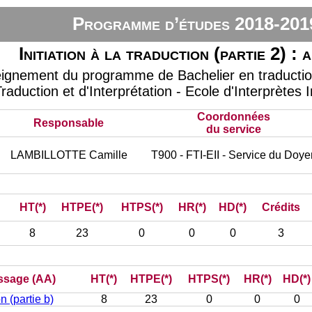
Programme d’études 2018-201
Initiation à la traduction (partie 2) :
eignement du programme de Bachelier en traduction 
raduction et d'Interprétation - Ecole d'Interprètes 
Coordonnées
Responsable
du service
LAMBILLOTTE Camille
T900 - FTI-EII - Service du Doye
HT(*)
HTPE(*)
HTPS(*)
HR(*)
HD(*)
Crédits
8
23
0
0
0
3
issage (AA)
HT(*)
HTPE(*)
HTPS(*)
HR(*)
HD(*)
on (partie b)
8
23
0
0
0