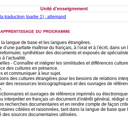
Unité d'enseignement
 la traduction (partie 1) : allemand
d'apprentissage du programme
 la langue de base et les langues étrangères.
d'une parfaite maîtrise du français, à l'oral et à l'écrit, dans un 
eformuler, synthétiser des documents et exposés de spécialiste
à l'actualité.
lles - Connaître et intégrer les similitudes et différences culture
ce des cultures en présence.
les et communiquer à leur sujet.
ions des cultures étrangères pour les besoins de relations inte
er des ressources lexicographiques et des ouvrages de référence
.
ictionnaires et ouvrages de référence imprimés ou électronique
 ou interpréter en français un document d'intérêt général, rédig
es recherches documentaires et en rendre compte de façon criti
taires ciblées et raisonnées, tant dans la langue de base que 
ité des sources documentaires utilisées.