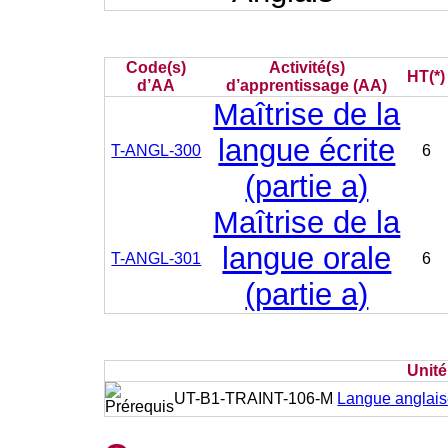
Code(s)
Activité(s)
HT(*)
d’AA
d’apprentissage (AA)
Maîtrise de la
langue écrite
T-ANGL-300
6
(partie a)
Maîtrise de la
langue orale
T-ANGL-301
6
(partie a)
Unit
UT-B1-TRAINT-106-M
Langue anglaise