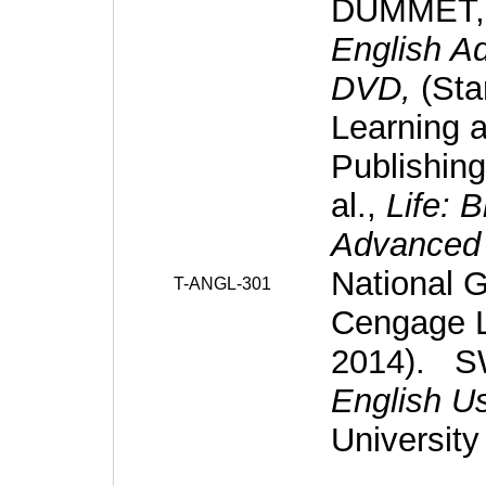
DUMMET, P
English A
DVD,
(Sta
Learning 
Publishin
al.,
Life: B
Advanced
National 
T-ANGL-301
Cengage L
2014). S
English U
University