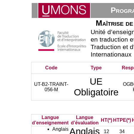
Progra
Maîtrise de
Unité d’ensei
en traduction e
Traduction et d
Internationaux
Code
Type
Resp
UE
UT-B2-TRAINT-
OGB
056-M
Obligatoire
Langue
Langue
HT(*)
HTPE(*)
d’enseignement
d’évaluation
Anglais
Anglais
12
34