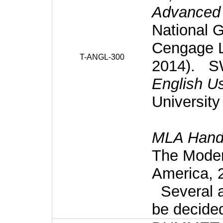
Advanced
National 
Cengage L
T-ANGL-300
2014). S
English U
University
MLA Hand
The Moder
America, 
Several add
be decided