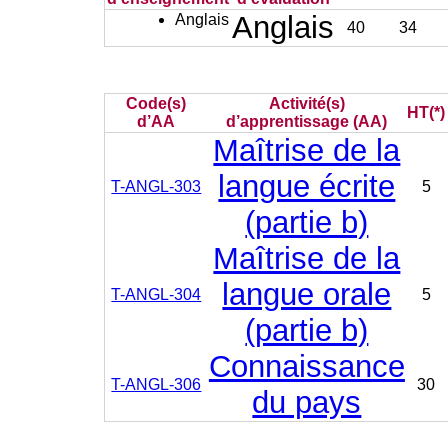
Anglais
Anglais
40
34
Code(s)
Activité(s)
HT(*)
d’AA
d’apprentissage (AA)
Maîtrise de la
langue écrite
T-ANGL-303
5
(partie b)
Maîtrise de la
langue orale
T-ANGL-304
5
(partie b)
Connaissance
T-ANGL-306
30
du pays