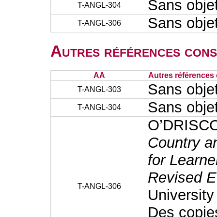
Sans obje
T-ANGL-304
Sans obje
T-ANGL-306
Autres références cons
AA
Autres références 
Sans obje
T-ANGL-303
Sans obje
T-ANGL-304
O’DRISCO
Country an
for Learne
Revised Ed
T-ANGL-306
University
Des copies