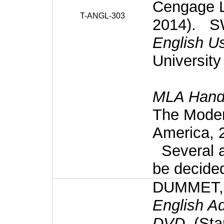
Cengage L
T-ANGL-303
2014). S
English U
University
MLA Hand
The Moder
America, 
Several add
be decided
DUMMET, P
English A
DVD,
(Sta