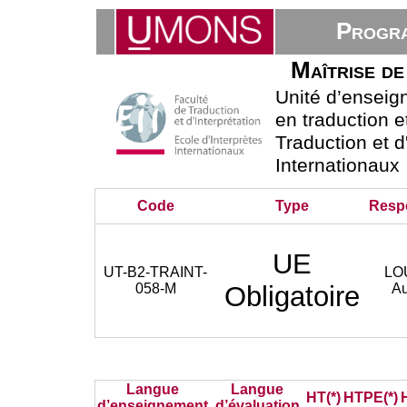
Progra
Maîtrise de
Unité d’ensei
en traduction e
Traduction et d
Internationaux
Code
Type
Resp
UE
UT-B2-TRAINT-
LO
058-M
Obligatoire
A
Langue
Langue
HT(*)
HTPE(*)
d’enseignement
d’évaluation