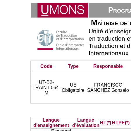
Progra
Maîtrise de 
Unité d’ensei
en traduction e
Traduction et d
Internationaux
Code
Type
Responsable
UT-B2-
UE
FRANCISCO
TRAINT-064-
Obligatoire
SANCHEZ Gonzalo
M
Langue
Langue
HT(*)
HTPE(*)
d’enseignement
d’évaluation