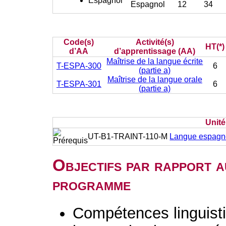
Espagnol
Espagnol
12
34
Code(s)
Activité(s)
HT(*)
d’AA
d’apprentissage (AA)
Maîtrise de la langue écrite
T-ESPA-300
6
(partie a)
Maîtrise de la langue orale
T-ESPA-301
6
(partie a)
Unit
UT-B1-TRAINT-110-M
Langue espagnol
Objectifs par rapport a
programme
Compétences linguisti